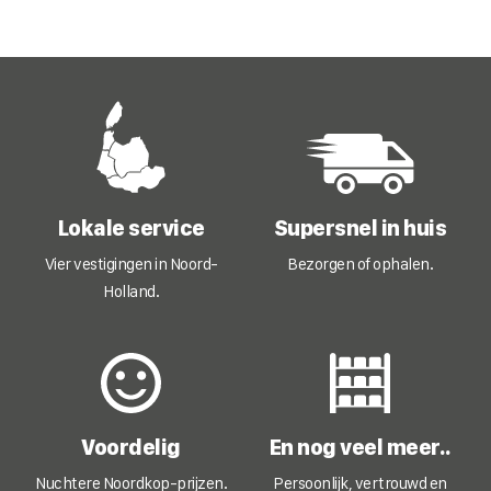
kan
gekozen
worden
op
de
productpagina
Lokale service
Supersnel in huis
Vier vestigingen in Noord-
Bezorgen of ophalen.
Holland.
Voordelig
En nog veel meer..
Nuchtere Noordkop-prijzen.
Persoonlijk, vertrouwd en