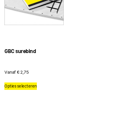
GBC surebind
Vanaf
€
2,75
Dit
Opties selecteren
product
heeft
meerdere
variaties.
Deze
optie